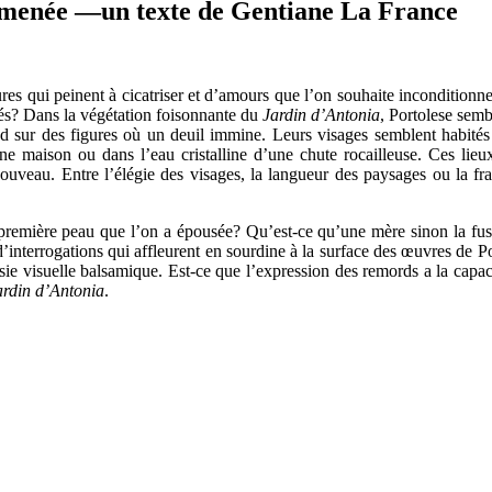
promenée —un texte de Gentiane La France
res qui peinent à cicatriser et d’amours que l’on souhaite inconditionne
és? Dans la végétation foisonnante du
Jardin d’Antonia
, Portolese semb
 répand sur des figures où un deuil immine. Leurs visages semblent hab
une maison ou dans l’eau cristalline d’une chute rocailleuse. Ces lieu
à nouveau. Entre l’élégie des visages, la langueur des paysages ou la f
emière peau que l’on a épousée? Qu’est-ce qu’une mère sinon la fusion
nterrogations qui affleurent en sourdine à la surface des œuvres de Port
ésie visuelle balsamique. Est-ce que l’expression des remords a la capa
ardin d’Antonia
.