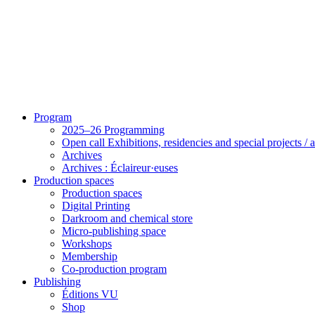
Program
2025–26 Programming
Open call Exhibitions, residencies and special projects /
Archives
Archives : Éclaireur·euses
Production spaces
Production spaces
Digital Printing
Darkroom and chemical store
Micro-publishing space
Workshops
Membership
Co-production program
Publishing
Éditions VU
Shop