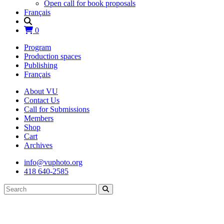
Open call for book proposals
Français
0
Program
Production spaces
Publishing
Français
About VU
Contact Us
Call for Submissions
Members
Shop
Cart
Archives
info@vuphoto.org
418 640-2585