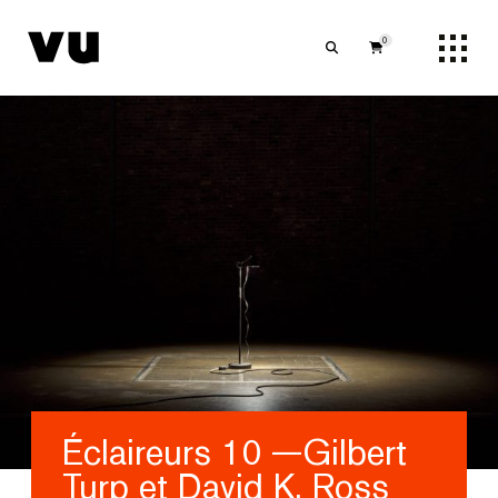
0
Éclaireurs 10 —Gilbert
Turp et David K. Ross