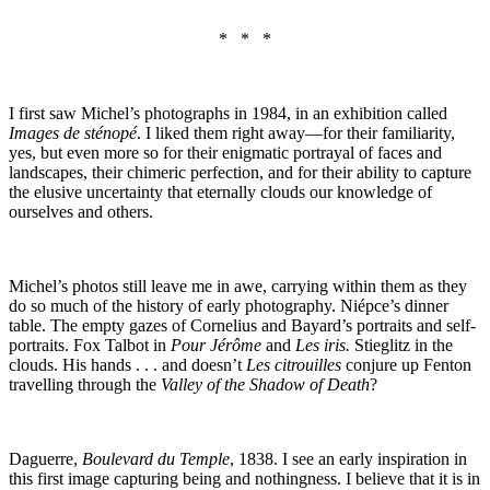
* * *
I first saw Michel’s photographs in 1984, in an exhibition called
Images de sténopé
. I liked them right away—for their familiarity,
yes, but even more so for their enigmatic portrayal of faces and
landscapes, their chimeric perfection, and for their ability to capture
the elusive uncertainty that eternally clouds our knowledge of
ourselves and others.
Michel’s photos still leave me in awe, carrying within them as they
do so much of the history of early photography. Niépce’s dinner
table. The empty gazes of Cornelius and Bayard’s portraits and self-
portraits. Fox Talbot in
Pour Jérôme
and
Les iris.
Stieglitz in the
clouds. His hands . . . and doesn’t
Les citrouilles
conjure up Fenton
travelling through the
Valley of the Shadow of Death
?
Daguerre,
Boulevard du Temple
, 1838. I see an early inspiration in
this first image capturing being and nothingness. I believe that it is in