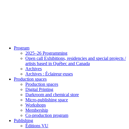
Program
2025–26 Programming
Open call Exhibitions, residencies and special projects /
artists based in Québec and Canada
Archives
Archives : Éclaireur·euses
Production spaces
Production spaces
Digital Printing
Darkroom and chemical store
Micro-publishing space
Workshops
Membership
Co-production program
Publishing
Éditions VU