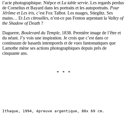
l’acte photographique. Niépce et
La table servie
. Les regards perdus
de Cornelius et Bayard dans les portraits et les autoportraits.
Pour
Jé
rôme
et
Les
iris
, c’est Fox Talbot. Les nuages, Stieglitz. Ses
mains… Et
Les citrouilles
, n’est-ce pas Fenton arpentant la
Valley of
the Shadow of Death
?
Daguerre,
Boulevard du Temple
, 1838. Première image de l’être et
du néant. J’y vois une inspiration. Je crois que c’est dans ce
continuum de hasards intemporels et de vues fantomatiques que
Lamothe mène ses actions photographiques depuis près de
cinquante ans.
* * *