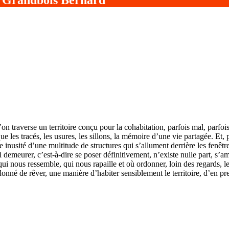
’on traverse un territoire conçu pour la cohabitation, parfois mal, parfoi
 que les tracés, les usures, les sillons, la mémoire d’une vie partagée. Et, p
le inusité d’une multitude de structures qui s’allument derrière les fenê
demeurer, c’est-à-dire se poser définitivement, n’existe nulle part, s’am
i nous ressemble, qui nous rapaille et où ordonner, loin des regards, le vi
 donné de rêver, une manière d’habiter sensiblement le territoire, d’en p