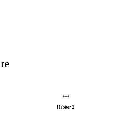
ire
***
Habiter 2.