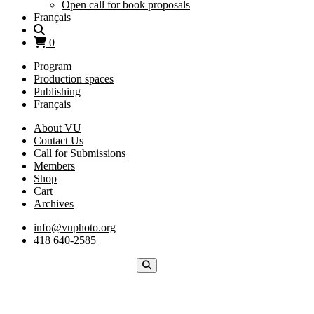
Open call for book proposals
Français
0
Program
Production spaces
Publishing
Français
About VU
Contact Us
Call for Submissions
Members
Shop
Cart
Archives
info@vuphoto.org
418 640-2585