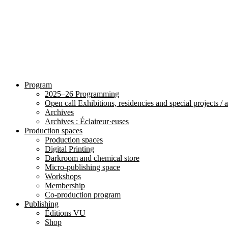
Program
2025–26 Programming
Open call Exhibitions, residencies and special projects /
Archives
Archives : Éclaireur·euses
Production spaces
Production spaces
Digital Printing
Darkroom and chemical store
Micro-publishing space
Workshops
Membership
Co-production program
Publishing
Éditions VU
Shop