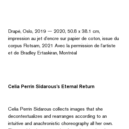
Drapé, Oslo, 2019 — 2020, 50.8 x 38.1 cm,
impression au jet d’encre sur papier de coton, issue du
corpus Flotsam, 2021 Avec la permission de l’artiste
et de Bradley Ertaskiran, Montréal
Celia Perrin Sidarous’s Eternal Return
Celia Perrin Sidarous collects images that she
decontextualizes and rearranges according to an
intuitive and anachronistic choreography all her own.
The combinations stemming from the ensuing dance
speak to ephemeral, unique, and ad hoc temporalities.
In this sense, the image is a freeze-frame—a single
point on a line within a complex web of movements and