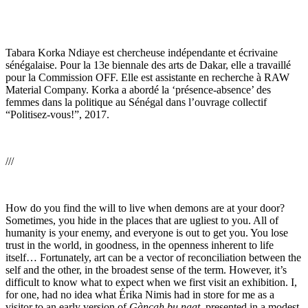
Tabara Korka Ndiaye est chercheuse indépendante et écrivaine
sénégalaise. Pour la 13e biennale des arts de Dakar, elle a travaillé
pour la Commission OFF. Elle est assistante en recherche à RAW
Material Company. Korka a abordé la ‘présence-absence’ des
femmes dans la politique au Sénégal dans l’ouvrage collectif
“Politisez-vous!”, 2017.
///
How do you find the will to live when demons are at your door?
Sometimes, you hide in the places that are ugliest to you. All of
humanity is your enemy, and everyone is out to get you. You lose
trust in the world, in goodness, in the openness inherent to life
itself… Fortunately, art can be a vector of reconciliation between the
self and the other, in the broadest sense of the term. However, it’s
difficult to know what to expect when we first visit an exhibition. I,
for one, had no idea what Érika Nimis had in store for me as a
visitor to an early version of
Gàncah bu naat
, presented in a modest