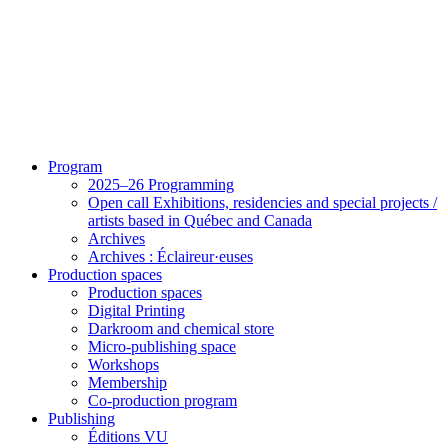
Program
2025–26 Programming
Open call Exhibitions, residencies and special projects /
artists based in Québec and Canada
Archives
Archives : Éclaireur·euses
Production spaces
Production spaces
Digital Printing
Darkroom and chemical store
Micro-publishing space
Workshops
Membership
Co-production program
Publishing
Éditions VU