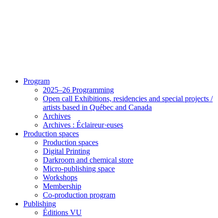
Program
2025–26 Programming
Open call Exhibitions, residencies and special projects /
artists based in Québec and Canada
Archives
Archives : Éclaireur·euses
Production spaces
Production spaces
Digital Printing
Darkroom and chemical store
Micro-publishing space
Workshops
Membership
Co-production program
Publishing
Éditions VU