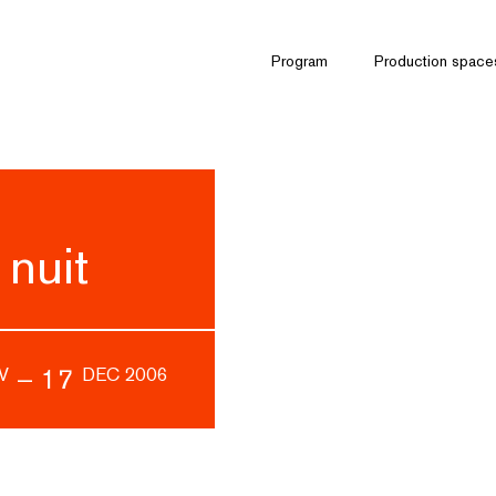
Program
Production space
 nuit
–
17
V
DEC 2006