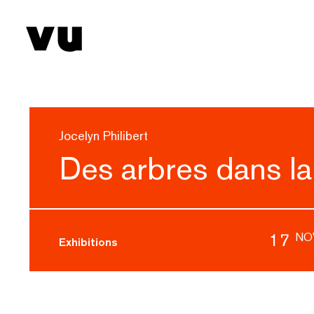
Jocelyn Philibert
Des arbres dans la
17
NO
Exhibitions