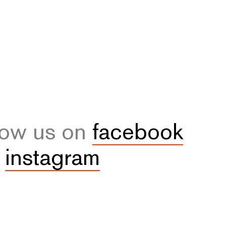
low us on
facebook
d
instagram