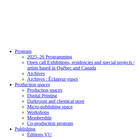
Program
2025–26 Programming
Open call Exhibitions, residencies and special projects /
artists based in Québec and Canada
Archives
Archives : Éclaireur·euses
Production spaces
Production spaces
Digital Printing
Darkroom and chemical store
Micro-publishing space
Workshops
Membership
Co-production program
Publishing
Éditions VU