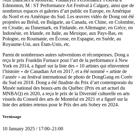
Edmonton, M : ST Performance Art Festival à Calgary, ainsi que de
nombreux espaces et galeries d’art public en Europe, en Amérique
du Nord et en Amérique du Sud. Les œuvres vidéo de Dong ont été
projetées au Brésil, en Bulgarie, au Canada, en Chine, en Colombie,
en Croatie, au Danemark, en Finlande, en Allemagne, en Grèce, en
Indonésie, en Irlande, en Italie, au Mexique, aux Pays-Bas, en
Pologne, en Roumanie, en Écosse, en Espagne, en Suède, au
Royaume-Uni, aux États-Unis, etc.
Parmi de nombreuses autres subventions et récompenses, Dong a
reçu le prix Franklin Furnace pour l’art de la performance à New
York en 2014, a figuré sur la liste des « 10 artistes qui réinventent
l’histoire » de Canadian Art en 2017, et a été nommé « artiste de
l’année » au festival international de photo de DongGang en Corée
du Sud en 2018. Dong a été finaliste du Prix d’art contemporain du
Musée national des beaux-arts du Québec (Prix en art actuel du
MNBAQ) en 2020, a reçu le prix de la Diversité culturelle en arts
visuels du Conseil des arts de Montréal en 2021 et a figuré sur la
liste des artistes retenus pour le Prix des arts Sobey en 2024.
Vernissage
10
January 2025
/
17:00
–
21:00