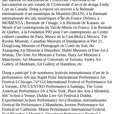
baccalauréat en arts visuels de l’Université d’art et de design Emily
Carr au Canada. Dong a exposé ses œuvres à la Biennale
internationale d’art numérique de Montréal (BIAN), à la Biennale
internationale des arts numériques d’Île-de-France (Némo), à
MOMENTA | Biennale de l’image, à la Biennale de Kaunas, au
Musée d’art contemporain du Val-de-Marne en France, à la Biennale
de Québec, à la Fondation PHI pour l’art contemporain, au Centre
culturel canadien de Paris, Museo de la Cancillería à Mexico, The
Rooms Museum, Canadian Museum of Immigration at Pier 21,
DongGong Museum of Photograph en Corée du Sud, He
Xiangning Art Museum à Shenzhen, Hubei Museum of Fine Art à
Wuhan, The Aine Art Museum à Tornio, Bury Art Museum à
Manchester, Art Museum at University of Toronto, Varley Art
Gallery of Markham, Art Gallery of Hamilton, etc.
Dong a participé à de nombreux festivals internationaux d’art de la
performance, tels que Rapid Pulse International Performance Art
Festival à Chicago, 7a*11d International Festival of Performance Art
à Toronto, ENCUENTRO Performance à Santiago, The Great
American Performance Art à New York, Place des Arts à Montréal,
Infr’Action à Venise, Dublin Live Art Festival à Dublin,
Experimental Action/ Performance Art à Houston, Internationales
Festival für Performance à Mannheim, Inverse Performance Art
Festival en Californie, Miami Performance International Festival,
Nuit Blanches à Montréal, Visualeyez Performance Festival à