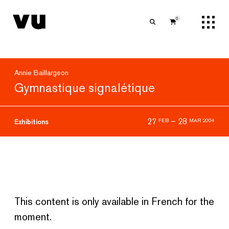
0
Annie Baillargeon
Gymnastique signalétique
27
–
28
FEB
MAR 2004
Exhibitions
This content is only available in French for the
moment.