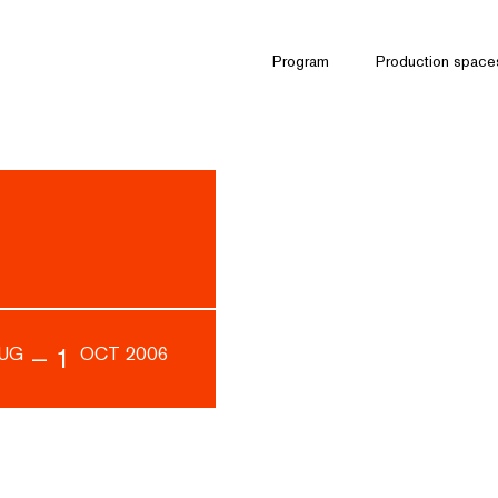
Program
Production space
–
1
UG
OCT 2006