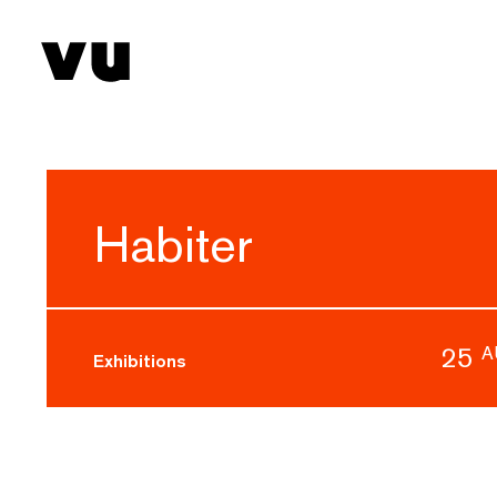
Habiter
25
A
Exhibitions