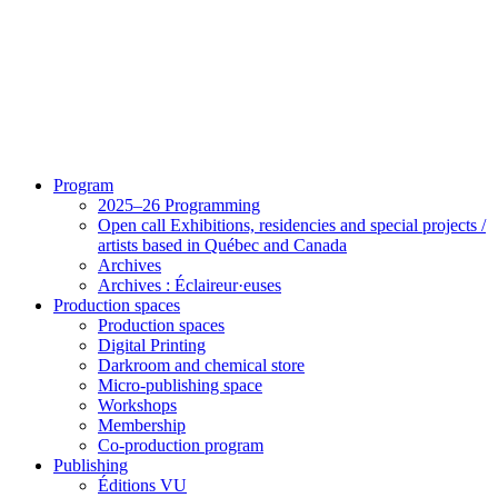
Program
2025–26 Programming
Open call Exhibitions, residencies and special projects /
artists based in Québec and Canada
Archives
Archives : Éclaireur·euses
Production spaces
Production spaces
Digital Printing
Darkroom and chemical store
Micro-publishing space
Workshops
Membership
Co-production program
Publishing
Éditions VU