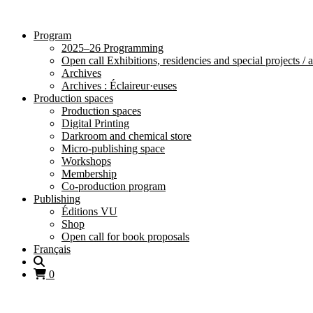
Program
2025–26 Programming
Open call Exhibitions, residencies and special projects /
Archives
Archives : Éclaireur·euses
Production spaces
Production spaces
Digital Printing
Darkroom and chemical store
Micro-publishing space
Workshops
Membership
Co-production program
Publishing
Éditions VU
Shop
Open call for book proposals
Français
0