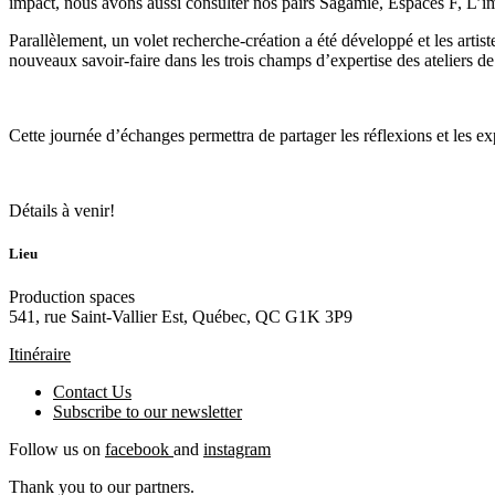
impact, nous avons aussi consulter nos pairs Sagamie, Espaces F, L’impr
Parallèlement, un volet recherche-création a été développé et les arti
nouveaux savoir-faire dans les trois champs d’expertise des ateliers d
Cette journée d’échanges permettra de partager les réflexions et les exp
Détails à venir!
Lieu
Production spaces
541, rue Saint-Vallier Est, Québec, QC G1K 3P9
Itinéraire
Contact Us
Subscribe to our
newsletter
Follow us on
facebook
and
instagram
Thank you to our partners.