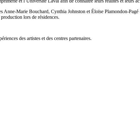
imerie et l’Université Laval afin de connaître leurs réalités et leurs ac
stes Anne-Marie Bouchard, Cynthia Johnston et Éloïse Plamondon-Pagé ont
e production lors de résidences.
ériences des artistes et des centres partenaires.