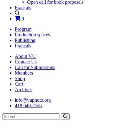
Open call for book proposals
Français
0
Program
Production spaces
Publishing
Français
About VU
Contact Us
Call for Submissions
Members
Shop
Cart
Archives
info@vuphoto.org
418 640-2585