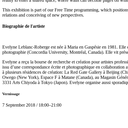
reality to enter a shared space, where walls can become pages on whic
This exhibition is part of our Free Time programming, which positions 
relations and conceiving of new perspectives.
Biographie de l'artiste
Evelyne Leblanc-Roberge est née à Maria en Gaspésie en 1981. Elle es
photographie (Concordia University, Montréal, Canada). Elle vit prés
Evelyne a reçu la bourse de recherche et création pour artistes profes
issu d’une correspondance écrite et photographique en collaboration a
à plusieurs résidences de création: La Red Gate Gallery à Beijing (Ch
Owego (New York), Espace F à Matane (Canada), au Magasin Général: st
3331 Arts Chiyoda à Tokyo (Japon). Evelyne organise aussi sporadique
Vernissage
7
September 2018
/
18:00
–
21:00