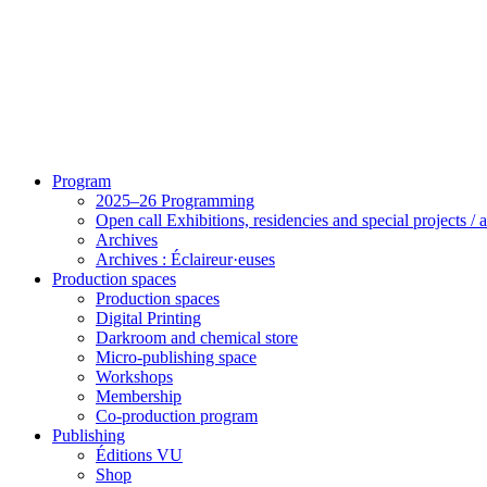
Program
2025–26 Programming
Open call Exhibitions, residencies and special projects /
Archives
Archives : Éclaireur·euses
Production spaces
Production spaces
Digital Printing
Darkroom and chemical store
Micro-publishing space
Workshops
Membership
Co-production program
Publishing
Éditions VU
Shop