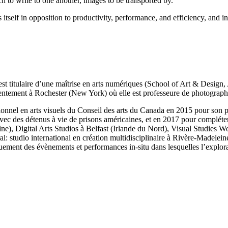
h to write to one another, images to be transported by.
itself in opposition to productivity, performance, and efficiency, and 
t titulaire d’une maîtrise en arts numériques (School of Art & Design, 
entement à Rochester (New York) où elle est professeure de photographi
sionnel en arts visuels du Conseil des arts du Canada en 2015 pour son p
vec des détenus à vie de prisons américaines, et en 2017 pour compléter
ine), Digital Arts Studios à Belfast (Irlande du Nord), Visual Studies
udio international en création multidisciplinaire à Rivère-Madeleine (
ment des évènements et performances in-situ dans lesquelles l’explorat