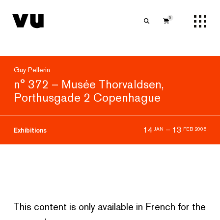
0
Guy Pellerin
n° 372 – Musée Thorvaldsen,
Porthusgade 2 Copenhague
14
–
13
JAN
FEB 2005
Exhibitions
This content is only available in French for the