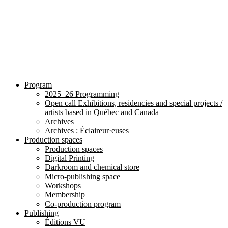
Program
2025–26 Programming
Open call Exhibitions, residencies and special projects /
artists based in Québec and Canada
Archives
Archives : Éclaireur·euses
Production spaces
Production spaces
Digital Printing
Darkroom and chemical store
Micro-publishing space
Workshops
Membership
Co-production program
Publishing
Éditions VU