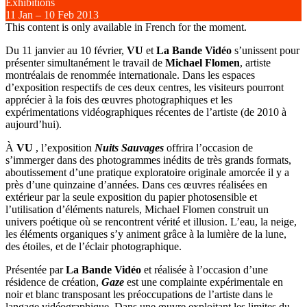
Exhibitions
11
Jan
–
10
Feb 2013
This content is only available in French for the moment.
Du 11 janvier au 10 février,
VU
et
La Bande Vidéo
s’unissent pour
présenter simultanément le travail de
Michael Flomen
, artiste
montréalais de renommée internationale. Dans les espaces
d’exposition respectifs de ces deux centres, les visiteurs pourront
apprécier à la fois des œuvres photographiques et les
expérimentations vidéographiques récentes de l’artiste (de 2010 à
aujourd’hui).
À
VU
, l’exposition
Nuits Sauvages
offrira l’occasion de
s’immerger dans des photogrammes inédits de très grands formats,
aboutissement d’une pratique exploratoire originale amorcée il y a
près d’une quinzaine d’années. Dans ces œuvres réalisées en
extérieur par la seule exposition du papier photosensible et
l’utilisation d’éléments naturels, Michael Flomen construit un
univers poétique où se rencontrent vérité et illusion. L’eau, la neige,
les éléments organiques s’y animent grâce à la lumière de la lune,
des étoiles, et de l’éclair photographique.
Présentée par
La Bande Vidéo
et réalisée à l’occasion d’une
résidence de création,
Gaze
est une complainte expérimentale en
noir et blanc transposant les préoccupations de l’artiste dans le
langage vidéographique. Dans une œuvre exploitant les limites du