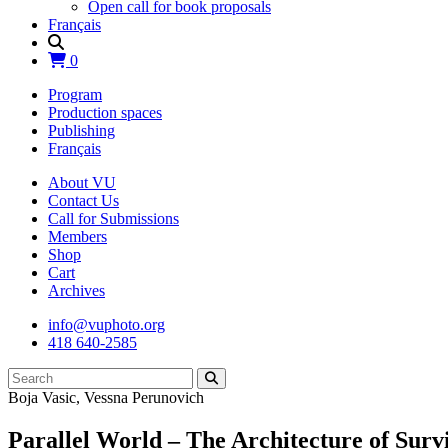
Open call for book proposals
Français
0
Program
Production spaces
Publishing
Français
About VU
Contact Us
Call for Submissions
Members
Shop
Cart
Archives
info@vuphoto.org
418 640-2585
Boja Vasic
,
Vessna Perunovich
Parallel World – The Architecture of Surv