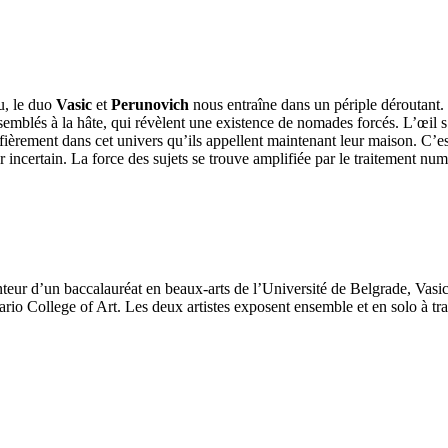
u, le duo
Vasic
et
Perunovich
nous entraîne dans un périple déroutant. 
emblés à la hâte, qui révèlent une existence de nomades forcés. L’œil s’a
er fièrement dans cet univers qu’ils appellent maintenant leur maison. C’
ur incertain. La force des sujets se trouve amplifiée par le traitement n
eur d’un baccalauréat en beaux-arts de l’Université de Belgrade, Vasic e
ario College of Art. Les deux artistes exposent ensemble et en solo à trav