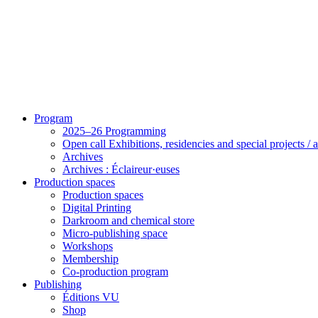
Program
2025–26 Programming
Open call Exhibitions, residencies and special projects /
Archives
Archives : Éclaireur·euses
Production spaces
Production spaces
Digital Printing
Darkroom and chemical store
Micro-publishing space
Workshops
Membership
Co-production program
Publishing
Éditions VU
Shop