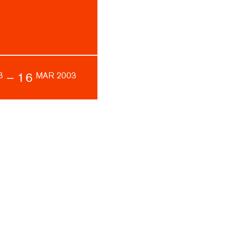
–
16
B
MAR 2003