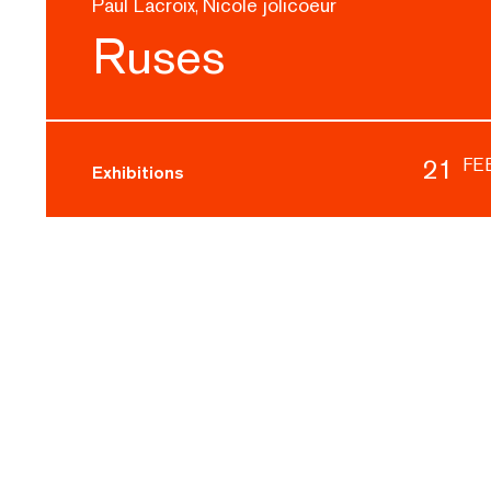
Paul Lacroix
Nicole jolicoeur
,
Ruses
21
FE
Exhibitions