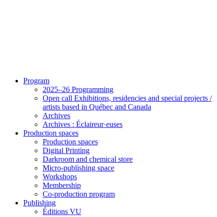
Program
2025–26 Programming
Open call Exhibitions, residencies and special projects /
artists based in Québec and Canada
Archives
Archives : Éclaireur·euses
Production spaces
Production spaces
Digital Printing
Darkroom and chemical store
Micro-publishing space
Workshops
Membership
Co-production program
Publishing
Éditions VU