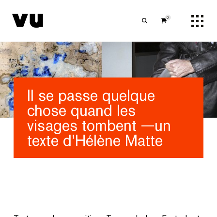
0
Il se passe quelque
chose quand les
visages tombent —un
texte d’Hélène Matte