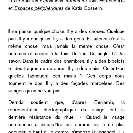
Texte pour les expositions
Trauma
de Joan Fontcuberta
et
Espaces périphériques
de Katia Gosselin.
Il se passe quelque chose. Il y a des choses. Quelque
part. Il y a quelqu’un. Il y a des gens. Et ailleurs c’est la
même chose, mais jamais la même chose. C’est
commun et unique à la fois. Un lieu. Un angle. Là. Va
savoir. Dans le cadre des chambres, il y a des bibelots
et des fragments de corps. Il y a des mains. Qu’est-ce
qu’elles fabriquent ces mains ? Ces corps nous
tournent le dos. Il y a des façades morcelées. Des
visages qu’on ne voit pas.
Derrida soutient que, d’après Benjamin, la
représentation photographique du visage est la
dernière résistance du rituel. « Quand le visage
commence à disparaître ou, comme ici, à ne plus
occuper le haut ni le centre, s’impose la légende[1]. »