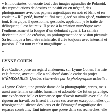
« Enthousiastes, on essaie tout : des images agrandies de Polaroid,
des reproductions de dessins en positif ou en négatif, des
photogrammes avec des papiers argentiques en noir et blanc et en
couleur – RC perlé, baryté au fini mat, glacé ou ultra glacé, vraiment
tout. Énergique, il questionne, gesticule, applaudit, je le traite de
délinquant, il est heureux. Il passe à la création numérique avec
l’enthousiasme et la fougue d’un débutant aguerri. La caméra
devient un outil de création, un prolongement de sa vision picturale.
Sa technique a beau être minimale, il crée toujours avec intensité et
passion. C’est tout et c’est magnifique. »
*
LYNNE COHEN
Ève Cadieux pose un regard chaleureux sur Lynne Cohen, l’artiste
et la femme, avec qui elle a collaboré dans le cadre du projet
6*ÉMISSAIRES_Québec réinventée par la photographie actuelle
:
« Lynne Cohen, une grande dame de la photographie, certes, mais
aussi une femme sensible, humaine et adorable. Ce fut un privilège,
une expérience belle et formatrice que d’avoir travaillé avec elle. Sa
rigueur au travail, on la sent à travers ses œuvres exceptionnelles qui
témoignent du silence des lieux et de l’étrangeté magnifique des
espaces construits. Tant intense que posée dans ses recherches, elle