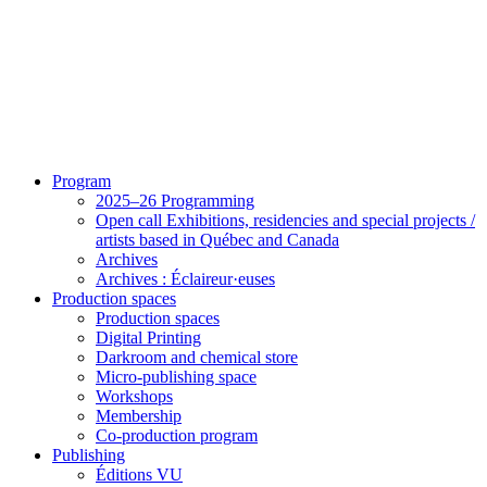
Program
2025–26 Programming
Open call Exhibitions, residencies and special projects /
artists based in Québec and Canada
Archives
Archives : Éclaireur·euses
Production spaces
Production spaces
Digital Printing
Darkroom and chemical store
Micro-publishing space
Workshops
Membership
Co-production program
Publishing
Éditions VU