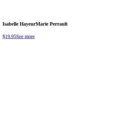
Isabelle Hayeur
Marie Perrault
$
19.95
See more