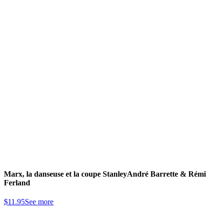
Marx, la danseuse et la coupe Stanley
André Barrette & Rémi
Ferland
$
11.95
See more