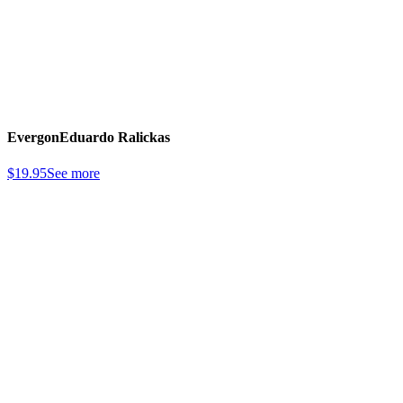
Evergon
Eduardo Ralickas
$
19.95
See more