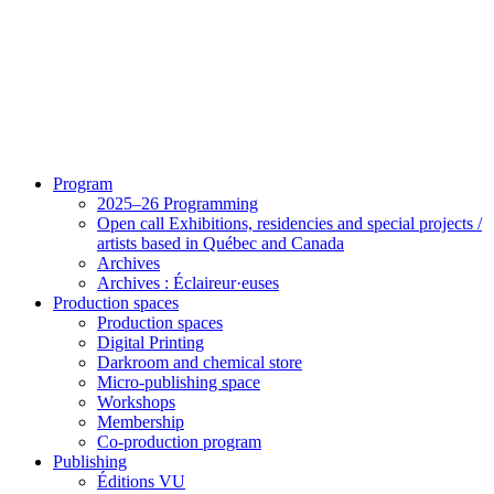
Program
2025–26 Programming
Open call Exhibitions, residencies and special projects /
artists based in Québec and Canada
Archives
Archives : Éclaireur·euses
Production spaces
Production spaces
Digital Printing
Darkroom and chemical store
Micro-publishing space
Workshops
Membership
Co-production program
Publishing
Éditions VU