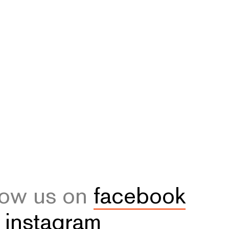
low us on
facebook
d
instagram