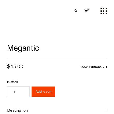
0
Mégantic
$
45.00
Book
Éditions VU
In stock
Mégantic
Add to cart
quantity
Description