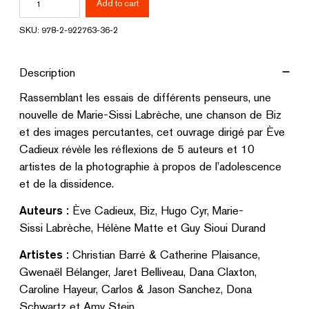
Add to cart
Photographie
SKU:
978-2-922763-36-2
actuelle
et
Description
considérations
Rassemblant les essais de différents penseurs, une
insoumises
nouvelle de Marie-Sissi Labrèche, une chanson de Biz
sur
et des images percutantes, cet ouvrage dirigé par Ève
l'adolescence
Cadieux révèle les réflexions de 5 auteurs et 10
quantity
artistes de la photographie à propos de l’adolescence
et de la dissidence.
Auteurs :
Ève Cadieux, Biz, Hugo Cyr, Marie-
Sissi Labrèche, Hélène Matte et Guy Sioui Durand
Artistes
:
Christian Barré & Catherine Plaisance,
Gwenaël Bélanger, Jaret Belliveau, Dana Claxton,
Caroline Hayeur, Carlos & Jason Sanchez, Dona
Schwartz et Amy Stein.