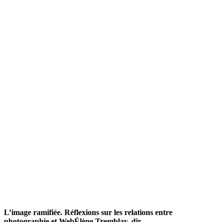
L’image ramifiée. Réflexions sur les relations entre
photographie et Web
Élène Tremblay, dir.