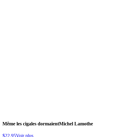
Même les cigales dormaient
Michel Lamothe
$
22.95
Voir plus