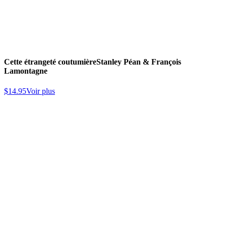
Cette étrangeté coutumière
Stanley Péan & François
Lamontagne
$
14.95
Voir plus