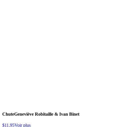
Chute
Geneviève Robitaille & Ivan Binet
$
11.95
Voir plus