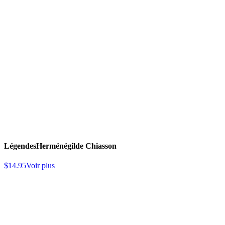
Légendes
Herménégilde Chiasson
$
14.95
Voir plus