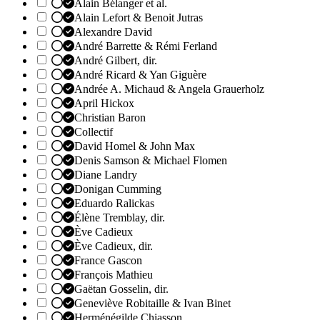
Alain Bélanger et al.
Alain Lefort & Benoit Jutras
Alexandre David
André Barrette & Rémi Ferland
André Gilbert, dir.
André Ricard & Yan Giguère
Andrée A. Michaud & Angela Grauerholz
April Hickox
Christian Baron
Collectif
David Homel & John Max
Denis Samson & Michael Flomen
Diane Landry
Donigan Cumming
Eduardo Ralickas
Élène Tremblay, dir.
Ève Cadieux
Ève Cadieux, dir.
France Gascon
François Mathieu
Gaëtan Gosselin, dir.
Geneviève Robitaille & Ivan Binet
Herménégilde Chiasson