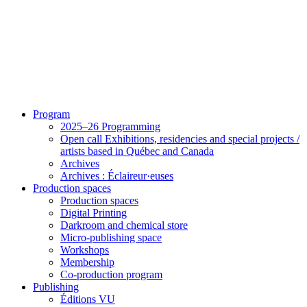
Program
2025–26 Programming
Open call Exhibitions, residencies and special projects /
artists based in Québec and Canada
Archives
Archives : Éclaireur·euses
Production spaces
Production spaces
Digital Printing
Darkroom and chemical store
Micro-publishing space
Workshops
Membership
Co-production program
Publishing
Éditions VU