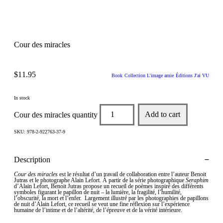
Cour des miracles
$
11.95
Book
Collection L'image amie
Éditions J'ai VU
In stock
Cour des miracles quantity
Add to cart
SKU:
978-2-922763-37-9
Description
Cour des miracles
est le résultat d’un travail de collaboration entre l’auteur Benoit
Jutras et le photographe Alain Lefort. À partir de la série photographique
Seraphim
d’Alain Lefort, Benoit Jutras propose un recueil de poèmes inspiré des différents
symboles figurant le papillon de nuit – la lumière, la fragilité, l’humilité,
l’obscurité, la mort et l’enfer. Largement illustré par les photographies de papillons
de nuit d’Alain Lefort, ce recueil se veut une fine réflexion sur l’expérience
humaine de l’intime et de l’altérité, de l’épreuve et de la vérité intérieure.