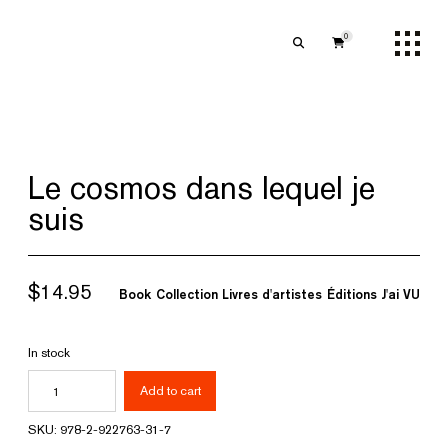
0
Le cosmos dans lequel je
suis
$
14.95
Book
Collection Livres d'artistes
Éditions J'ai VU
In stock
Le
Add to cart
cosmos
SKU:
978-2-922763-31-7
dans