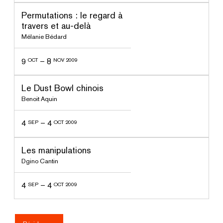
ssé
Permutations : le regard à
travers et au-delà
Mélanie Bédard
9
–
8
OCT
NOV 2009
ssé
Le Dust Bowl chinois
Benoit Aquin
4
–
4
SEP
OCT 2009
ssé
Les manipulations
Dgino Cantin
4
–
4
SEP
OCT 2009