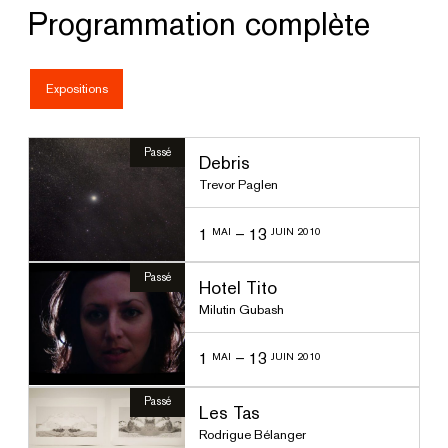
Programmation complète
Expositions
Passé
Debris
Trevor Paglen
1
–
13
MAI
JUIN 2010
Passé
Hotel Tito
Milutin Gubash
1
–
13
MAI
JUIN 2010
Passé
Les Tas
Rodrigue Bélanger