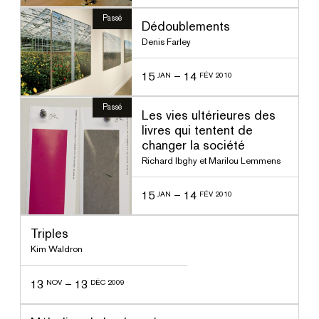
Passé
Dédoublements
Denis Farley
15
–
14
JAN
FÉV 2010
Passé
Les vies ultérieures des
livres qui tentent de
changer la société
Richard Ibghy et Marilou Lemmens
15
–
14
JAN
FÉV 2010
ssé
Triples
Kim Waldron
13
–
13
NOV
DÉC 2009
ssé