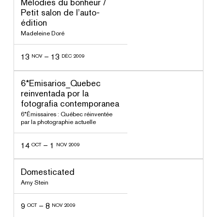
Mélodies du bonheur /
Petit salon de l’auto-
édition
Madeleine Doré
13
–
13
NOV
DÉC 2009
ssé
6*Emisarios_Quebec
reinventada por la
fotografia contemporanea
6*Émissaires : Québec réinventée
par la photographie actuelle
14
–
1
OCT
NOV 2009
ssé
Domesticated
Amy Stein
9
–
8
OCT
NOV 2009