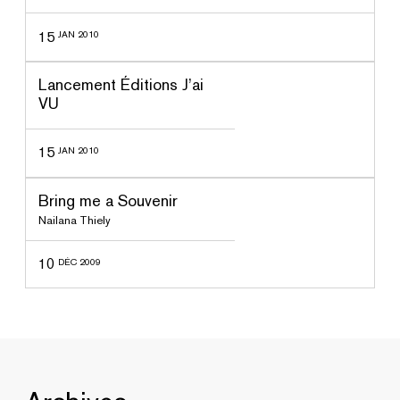
15
JAN 2010
ssé
Lancement Éditions J’ai
VU
15
JAN 2010
ssé
Bring me a Souvenir
Nailana Thiely
10
DÉC 2009