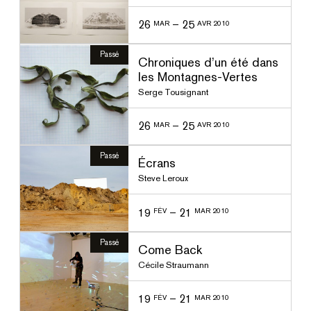
26
–
25
MAR
AVR 2010
Passé
Chroniques d’un été dans
les Montagnes-Vertes
Serge Tousignant
26
–
25
MAR
AVR 2010
Passé
Écrans
Steve Leroux
19
–
21
FÉV
MAR 2010
Passé
Come Back
Cécile Straumann
19
–
21
FÉV
MAR 2010