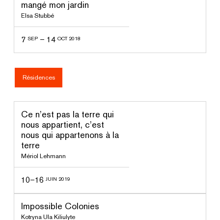
mangé mon jardin
Elsa Stubbé
7
–
14
SEP
OCT 2018
Résidences
ssé
Ce n’est pas la terre qui
nous appartient, c’est
nous qui appartenons à la
terre
Mériol Lehmann
10–16
JUIN 2019
ssé
Impossible Colonies
Kotryna Ula Kiliulyte