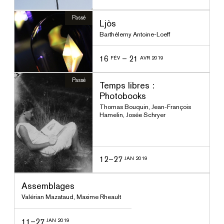
Passé
Ljòs
Barthélemy Antoine-Loeff
16
–
21
FÉV
AVR 2019
Passé
Temps libres :
Photobooks
Thomas Bouquin
,
Jean-François
Hamelin
,
Josée Schryer
12–27
JAN 2019
ssé
Assemblages
Valérian Mazataud
,
Maxime Rheault
11–27
JAN 2019