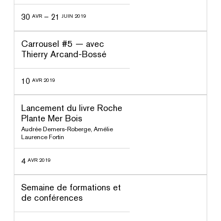
30
–
21
AVR
JUIN 2019
ssé
Carrousel #5 — avec
Thierry Arcand-Bossé
10
AVR 2019
ssé
Lancement du livre Roche
Plante Mer Bois
Audrée Demers-Roberge
,
Amélie
Laurence Fortin
4
AVR 2019
ssé
Semaine de formations et
de conférences