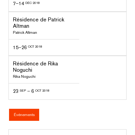
7–14
DÉC 2018
ssé
Résidence de Patrick
Altman
Patrick Altman
15–26
OCT 2018
ssé
Résidence de Rika
Noguchi
Rika Noguchi
23
–
6
SEP
OCT 2018
Événements
ssé