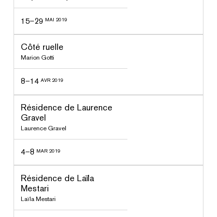
15–29
MAI 2019
ssé
Côté ruelle
Marion Gotti
8–14
AVR 2019
ssé
Résidence de Laurence
Gravel
Laurence Gravel
4–8
MAR 2019
ssé
Résidence de Laïla
Mestari
Laïla Mestari