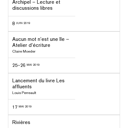
Archipel – Lecture et
discussions libres
8
JUIN 2019
ssé
Aucun mot n’est une île –
Atelier d’écriture
Claire Moeder
25–26
MAI 2019
ssé
Lancement du livre Les
affluents
Louis Perreault
17
MAI 2019
ssé
Rivières