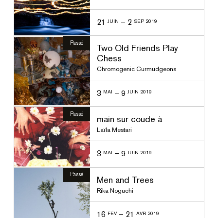
21
–
2
JUIN
SEP 2019
Passé
Two Old Friends Play
Chess
Chromogenic Curmudgeons
3
–
9
MAI
JUIN 2019
Passé
main sur coude à
Laïla Mestari
3
–
9
MAI
JUIN 2019
Passé
Men and Trees
Rika Noguchi
16
–
21
FÉV
AVR 2019