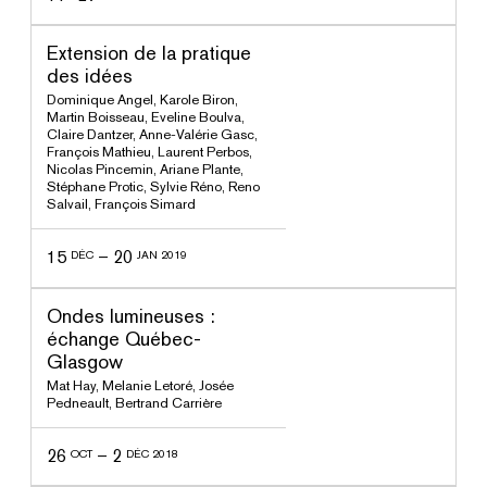
ssé
Extension de la pratique
des idées
Dominique Angel
,
Karole Biron
,
Martin Boisseau
,
Eveline Boulva
,
Claire Dantzer
,
Anne-Valérie Gasc
,
François Mathieu
,
Laurent Perbos
,
Nicolas Pincemin
,
Ariane Plante
,
Stéphane Protic
,
Sylvie Réno
,
Reno
Salvail
,
François Simard
15
–
20
DÉC
JAN 2019
ssé
Ondes lumineuses :
échange Québec-
Glasgow
Mat Hay
,
Melanie Letoré
,
Josée
Pedneault
,
Bertrand Carrière
26
–
2
OCT
DÉC 2018