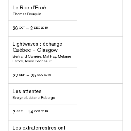
ssé
Le Roc d’Ercé
Thomas Bouquin
26
–
2
OCT
DÉC 2018
ssé
Lightwaves : échange
Québec – Glasgow
Bertrand Carrière
,
Mat Hay
,
Melanie
Letoré
,
Josée Pedneault
22
–
25
SEP
NOV 2018
ssé
Les attentes
Evelyne Leblanc-Roberge
7
–
14
SEP
OCT 2018
ssé
Les extraterrestres ont