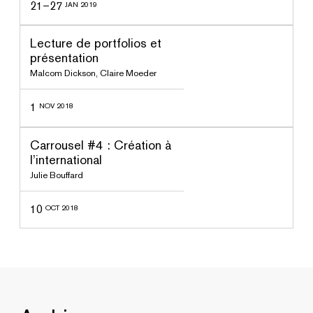
21–27
JAN 2019
ssé
Lecture de portfolios et
présentation
Malcom Dickson
,
Claire Moeder
1
NOV 2018
ssé
Carrousel #4 : Création à
l’international
Julie Bouffard
10
OCT 2018