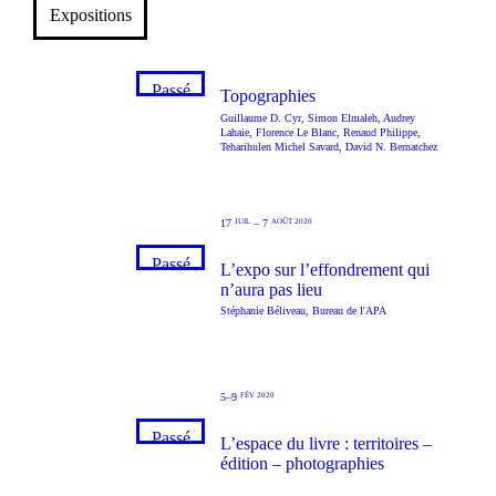
Expositions
Passé
Topographies
Guillaume D. Cyr
,
Simon Elmaleh
,
Audrey
Lahaie
,
Florence Le Blanc
,
Renaud Philippe
,
Teharihulen Michel Savard
,
David N. Bernatchez
17
–
7
JUIL
AOÛT 2020
Passé
L’expo sur l’effondrement qui
n’aura pas lieu
Stéphanie Béliveau
,
Bureau de l'APA
5–9
FÉV 2020
Passé
L’espace du livre : territoires –
édition – photographies