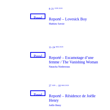
8–21
JUIN 2020
Passé
Reporté – Lovesick Boy
Mathieu Savoie
11–24
MAI 2020
Passé
Reporté – Escamotage d’une
femme / The Vanishing Woman
Natascha Niederstrass
27
–
10
AVR
MAI 2020
Passé
Reporté – Résidence de Joëlle
Henry
Joëlle Henry