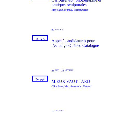
Carrousel #6 : photographie et
pratiques sculpturales
Marjolaine Bourdua
,
Pierre&Marie
29
NOV 2019
Passé
Appel à candidatures pour
l’échange Québec-Catalogne
23
–
25
OCT
NOV 2019
Passé
MIEUX VAUT TARD
Clint Enns
,
Marc-Antoine K. Phaneuf
18
OCT 2019