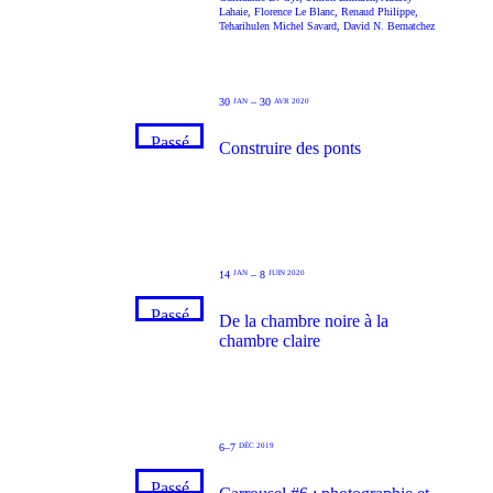
Lahaie
,
Florence Le Blanc
,
Renaud Philippe
,
Teharihulen Michel Savard
,
David N. Bernatchez
30
–
30
JAN
AVR 2020
Passé
Construire des ponts
14
–
8
JAN
JUIN 2020
Passé
De la chambre noire à la
chambre claire
6–7
DÉC 2019
Passé