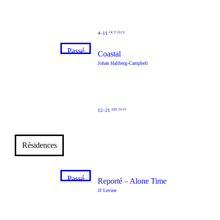
4–11
OCT 2019
Passé
Coastal
Johan Hallberg-Campbell
12–21
SEP 2019
Résidences
Passé
Reporté – Alone Time
JJ Levine