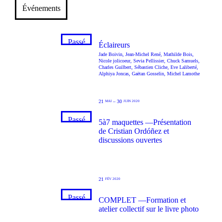
Événements
Passé
Éclaireurs
Jade Boivin
,
Jean-Michel René
,
Mathilde Bois
,
Nicole jolicoeur
,
Sevia Pellissier
,
Chuck Samuels
,
Charles Guilbert
,
Sébastien Cliche
,
Eve Laliberté
,
Alphiya Joncas
,
Gaëtan Gosselin
,
Michel Lamothe
21
–
30
MAI
JUIN 2020
Passé
5à7 maquettes —Présentation
de Cristian Ordóñez et
discussions ouvertes
21
FÉV 2020
Passé
COMPLET —Formation et
atelier collectif sur le livre photo