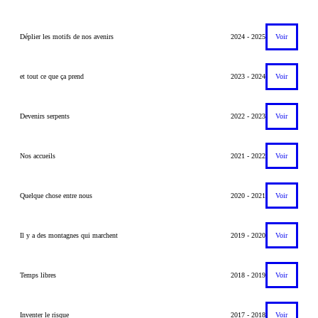
Déplier les motifs de nos avenirs
2024 - 2025
Voir
et tout ce que ça prend
2023 - 2024
Voir
Devenirs serpents
2022 - 2023
Voir
Nos accueils
2021 - 2022
Voir
Quelque chose entre nous
2020 - 2021
Voir
Il y a des montagnes qui marchent
2019 - 2020
Voir
Temps libres
2018 - 2019
Voir
Inventer le risque
2017 - 2018
Voir