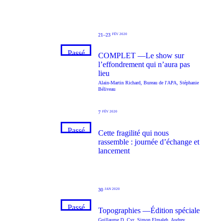
21–23
FÉV 2020
Passé
COMPLET —Le show sur
l’effondrement qui n’aura pas
lieu
Alain-Martin Richard
,
Bureau de l'APA
,
Stéphanie
Béliveau
7
FÉV 2020
Passé
Cette fragilité qui nous
rassemble : journée d’échange et
lancement
30
JAN 2020
Passé
Topographies —Édition spéciale
Guillaume D. Cyr
,
Simon Elmaleh
,
Audrey