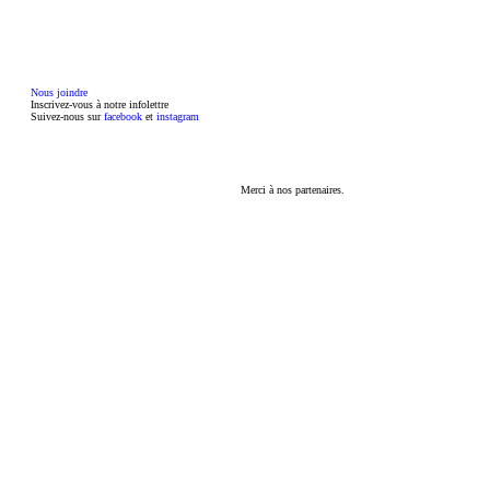
Nous joindre
Inscrivez-vous à notre
infolettre
Suivez-nous sur
facebook
et
instagram
Merci à nos partenaires.
Ce site utilise des cookies afin