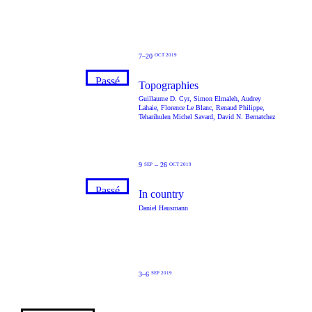
7–20
OCT 2019
Passé
Topographies
Guillaume D. Cyr
,
Simon Elmaleh
,
Audrey
Lahaie
,
Florence Le Blanc
,
Renaud Philippe
,
Teharihulen Michel Savard
,
David N. Bernatchez
9
–
26
SEP
OCT 2019
Passé
In country
Daniel Hausmann
3–6
SEP 2019