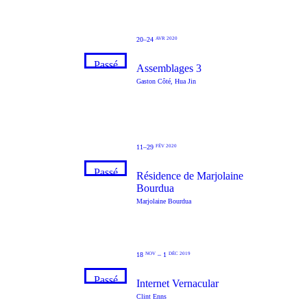
20–24
AVR 2020
Passé
Assemblages 3
Gaston Côté
,
Hua Jin
11–29
FÉV 2020
Passé
Résidence de Marjolaine
Bourdua
Marjolaine Bourdua
18
–
1
NOV
DÉC 2019
Passé
Internet Vernacular
Clint Enns