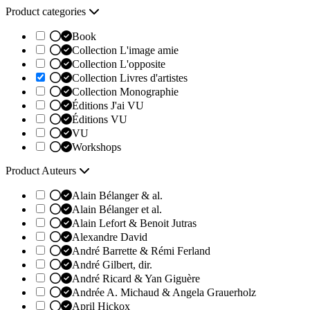
Product categories
Book
Collection L'image amie
Collection L'opposite
Collection Livres d'artistes
Collection Monographie
Éditions J'ai VU
Éditions VU
VU
Workshops
Product Auteurs
Alain Bélanger & al.
Alain Bélanger et al.
Alain Lefort & Benoit Jutras
Alexandre David
André Barrette & Rémi Ferland
André Gilbert, dir.
André Ricard & Yan Giguère
Andrée A. Michaud & Angela Grauerholz
April Hickox