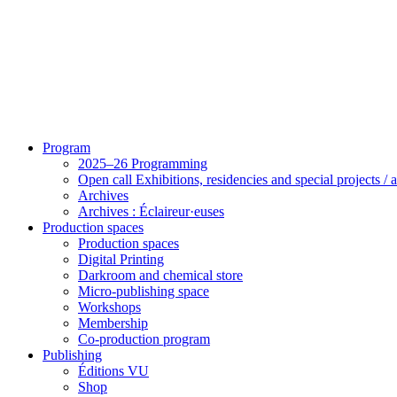
Program
2025–26 Programming
Open call Exhibitions, residencies and special projects /
Archives
Archives : Éclaireur·euses
Production spaces
Production spaces
Digital Printing
Darkroom and chemical store
Micro-publishing space
Workshops
Membership
Co-production program
Publishing
Éditions VU
Shop