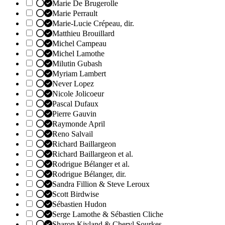
Marie De Brugerolle
Marie Perrault
Marie-Lucie Crépeau, dir.
Matthieu Brouillard
Michel Campeau
Michel Lamothe
Milutin Gubash
Myriam Lambert
Never Lopez
Nicole Jolicoeur
Pascal Dufaux
Pierre Gauvin
Raymonde April
Reno Salvail
Richard Baillargeon
Richard Baillargeon et al.
Rodrigue Bélanger et al.
Rodrigue Bélanger, dir.
Sandra Fillion & Steve Leroux
Scott Birdwise
Sébastien Hudon
Serge Lamothe & Sébastien Cliche
Sharon Kivland & Cheryl Sourkes