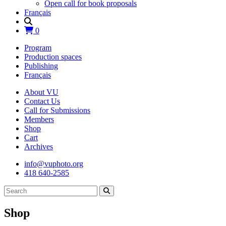
Open call for book proposals
Français
0
Program
Production spaces
Publishing
Français
About VU
Contact Us
Call for Submissions
Members
Shop
Cart
Archives
info@vuphoto.org
418 640-2585
Shop