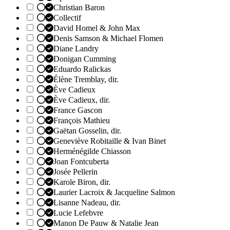
Christian Baron
Collectif
David Homel & John Max
Denis Samson & Michael Flomen
Diane Landry
Donigan Cumming
Eduardo Ralickas
Élène Tremblay, dir.
Ève Cadieux
Ève Cadieux, dir.
France Gascon
François Mathieu
Gaëtan Gosselin, dir.
Geneviève Robitaille & Ivan Binet
Herménégilde Chiasson
Joan Fontcuberta
Josée Pellerin
Karole Biron, dir.
Laurier Lacroix & Jacqueline Salmon
Lisanne Nadeau, dir.
Lucie Lefebvre
Manon De Pauw & Natalie Jean