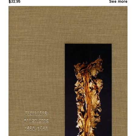
$
32.95
See more