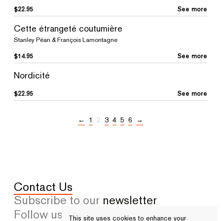
$
22.95
See more
Cette étrangeté coutumière
Stanley Péan & François Lamontagne
$
14.95
See more
Nordicité
$
22.95
See more
←
1
2
3
4
5
6
→
Contact Us
Subscribe to our
newsletter
Follow us on
facebook
and
instagram
This site uses cookies to enhance your